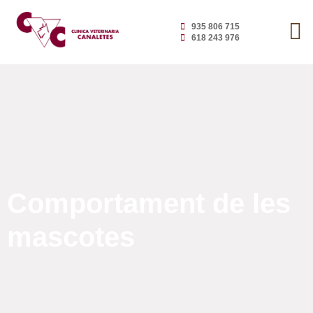
935 806 715
618 243 976
Comportament de les
mascotes