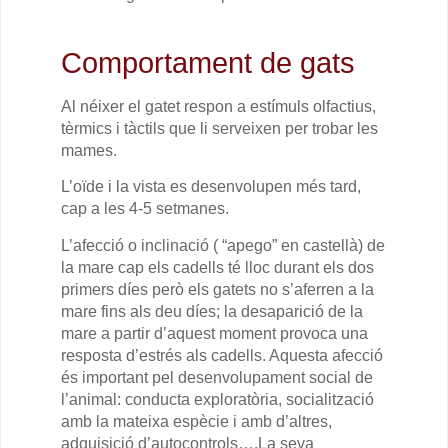
Comportament de gats
Al néixer el gatet respon a estímuls olfactius,
tèrmics i tàctils que li serveixen per trobar les
mames.
L’oïde i la vista es desenvolupen més tard,
cap a les 4-5 setmanes.
L’afecció o inclinació ( “apego” en castellà) de
la mare cap els cadells té lloc durant els dos
primers díes però els gatets no s’aferren a la
mare fins als deu díes; la desaparició de la
mare a partir d’aquest moment provoca una
resposta d’estrés als cadells. Aquesta afecció
és important pel desenvolupament social de
l’animal: conducta exploratòria, socialització
amb la mateixa espècie i amb d’altres,
adquisició d’autocontrols….La seva