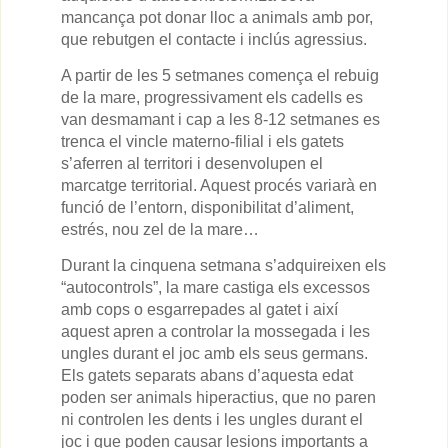
mancança pot donar lloc a animals amb por,
que rebutgen el contacte i inclús agressius.
A partir de les 5 setmanes comença el rebuig
de la mare, progressivament els cadells es
van desmamant i cap a les 8-12 setmanes es
trenca el vincle materno-filial i els gatets
s’aferren al territori i desenvolupen el
marcatge territorial. Aquest procés variarà en
funció de l’entorn, disponibilitat d’aliment,
estrés, nou zel de la mare…
Durant la cinquena setmana s’adquireixen els
“autocontrols”, la mare castiga els excessos
amb cops o esgarrepades al gatet i així
aquest apren a controlar la mossegada i les
ungles durant el joc amb els seus germans.
Els gatets separats abans d’aquesta edat
poden ser animals hiperactius, que no paren
ni controlen les dents i les ungles durant el
joc i que poden causar lesions importants a