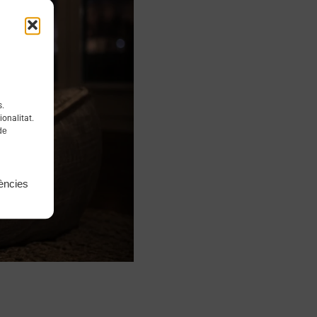
s.
onalitat.
de
ències