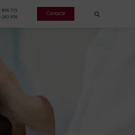
 806 715
Contacte
 243 976