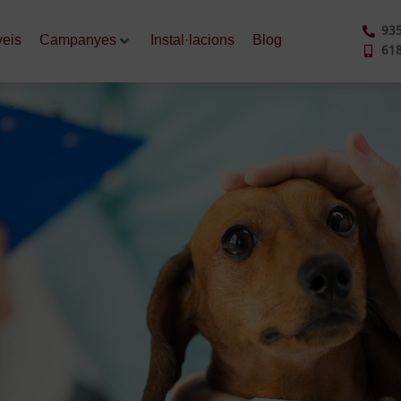
935
veis
Campanyes
Instal·lacions
Blog
618