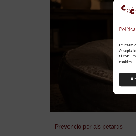
Polític
Utilitzem c
Accepta-le
Si voleu m
cookies
Ac
Prevenció por als petards